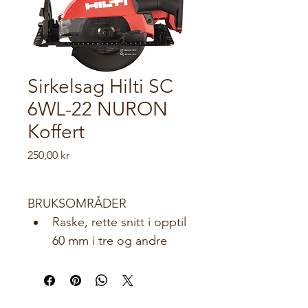
Sirkelsag Hilti SC
6WL-22 NURON
Koffert
Pris
250,00 kr
BRUKSOMRÅDER
Raske, rette snitt i opptil 
60 mm i tre og andre 
materialer
Kapping av 
forskalingsplater, OSB, 