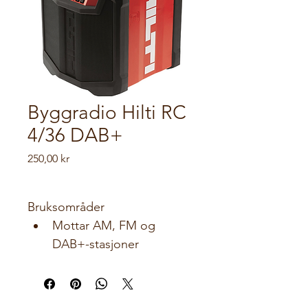
Byggradio Hilti RC
4/36 DAB+
Pris
250,00 kr
Bruksområder
Mottar AM, FM og 
DAB+-stasjoner
Lader alle Hilti Li-ion 
batterier
Laderen fungerer i 